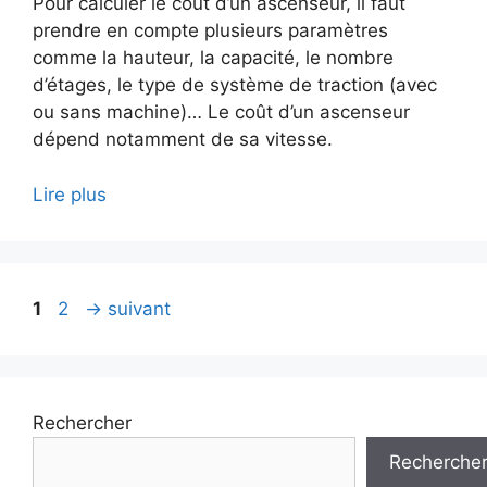
Pour calculer le coût d’un ascenseur, il faut
prendre en compte plusieurs paramètres
comme la hauteur, la capacité, le nombre
d’étages, le type de système de traction (avec
ou sans machine)… Le coût d’un ascenseur
dépend notamment de sa vitesse.
Lire plus
Page
Page
1
2
→
suivant
Rechercher
Recherche