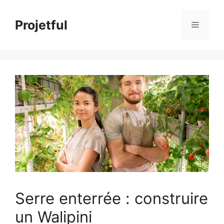
Aller
au
Projetful
Menu
contenu
Serre enterrée : construire
un Walipini